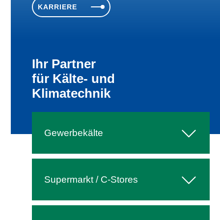
KARRIERE
Ihr Partner
für Käl­te- und
Kli­ma­tech­nik
Gewerbekälte
Super­markt / C‑Stores