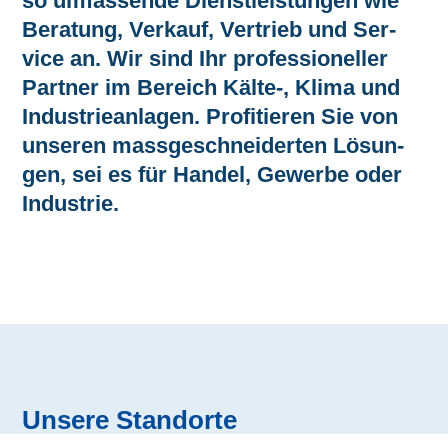
so um­fas­sende Dienst­leistungen wie
Bera­tung, Ver­kauf, Ver­trieb und Ser­
vice an. Wir sind Ihr pro­fes­sioneller
Partner im Bereich Kälte‑, Kli­ma und
Industrie­anlagen. Pro­fi­tie­ren Sie von
unse­ren mass­geschneiderten Lösun­
gen, sei es für Han­del, Gewer­be oder
Industrie.
Unse­re Standorte