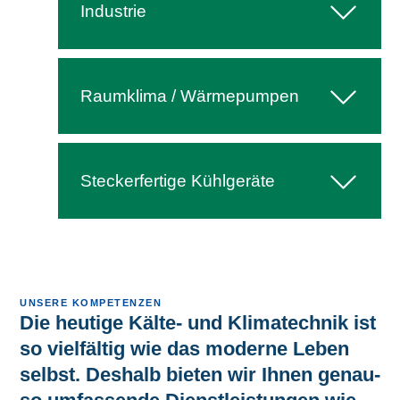
Industrie
Raum­kli­ma / Wärmepumpen
Ste­cker­fer­ti­ge Kühlgeräte
UNSE­RE KOMPETENZEN
Die heu­ti­ge Käl­te- und Klima­technik ist
so viel­fältig wie das moder­ne Leben
selbst. Des­halb bie­ten wir Ihnen genau­