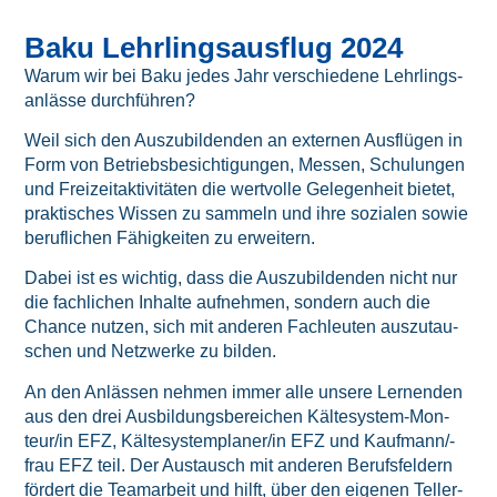
Baku Lehr­lings­aus­flug 2024
War­um wir bei Baku jedes Jahr ver­schie­de­ne Lehr­lings­
an­läs­se durchführen?
Weil sich den Aus­zu­bil­den­den an exter­nen Aus­flü­gen in
Form von Betriebs­be­sich­ti­gun­gen, Mes­sen, Schu­lun­gen
und Frei­zeit­ak­ti­vi­tä­ten die wert­vol­le Gele­gen­heit bie­tet,
prak­ti­sches Wis­sen zu sam­meln und ihre sozia­len sowie
beruf­li­chen Fähig­kei­ten zu erweitern.
Dabei ist es wich­tig, dass die Aus­zu­bil­den­den nicht nur
die fach­li­chen Inhal­te auf­neh­men, son­dern auch die
Chan­ce nut­zen, sich mit ande­ren Fach­leu­ten aus­zu­tau­
schen und Netz­wer­ke zu bilden.
An den Anläs­sen neh­men immer alle unse­re Ler­nen­den
aus den drei Aus­bil­dungs­be­rei­chen Käl­te­sys­tem-Mon­
teur/in EFZ, Kältesystemplaner/in EFZ und Kauf­man­n/-
frau EFZ teil. Der Aus­tausch mit ande­ren Berufs­fel­dern
för­dert die Team­ar­beit und hilft, über den eige­nen Tel­ler­