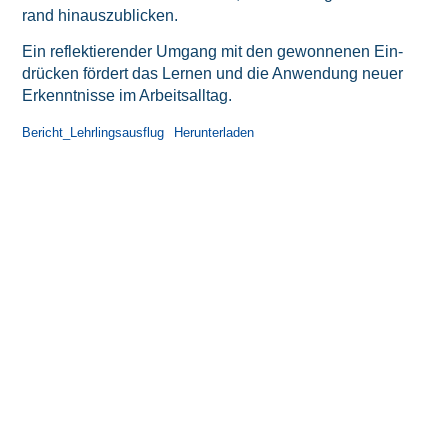
rand hinauszublicken.
Ein reflek­tie­ren­der Umgang mit den gewon­ne­nen Ein­
drü­cken för­dert das Ler­nen und die Anwen­dung neu­er
Erkennt­nis­se im Arbeitsalltag.
Bericht_Lehrlingsausflug
Her­un­ter­la­den