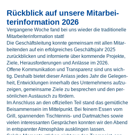
Rück­blick auf unse­re Mit­ar­bei­
ter­in­for­ma­ti­on 2026
Ver­gan­ge­ne Woche fand bei uns wie­der die tra­di­tio­nel­le
Mit­ar­bei­ter­in­for­ma­ti­on statt!
Die Geschäfts­lei­tung konn­te gemein­sam mit allen Mit­ar­
bei­ten­den auf ein erfolg­rei­ches Geschäfts­jahr 2025
zurück­bli­cken und infor­mier­te über kom­men­de Pro­jek­te,
Zie­le, Her­aus­for­de­run­gen und Anläs­se im 2026.
Offe­ne Kom­mu­ni­ka­ti­on und Trans­pa­renz sind uns wich­
tig. Des­halb bie­tet die­ser Anlass jedes Jahr die Gele­gen­
heit, Ent­wick­lun­gen inner­halb des Unter­neh­mens auf­zu­
zei­gen, gemein­sa­me Zie­le zu bespre­chen und den per­
sön­li­chen Aus­tausch zu för­dern.
Im Anschluss an den offi­zi­el­len Teil stand das gemüt­li­che
Bei­sam­men­sein im Mit­tel­punkt. Bei fei­nem Essen vom
Grill, span­nen­den Tisch­ten­nis- und Dart­mat­ches sowie
vie­len inter­es­san­ten Gesprä­chen konn­ten wir den Abend
in ent­spann­ter Atmo­sphä­re aus­klin­gen las­sen.