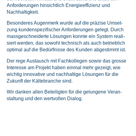
Anfor­de­run­gen hin­sicht­lich Ener­gie­ef­fi­zi­enz und
Nachhaltigkeit.
Beson­de­res Augen­merk wur­de auf die prä­zi­se Umset­
zung kun­den­spe­zi­fi­scher Anfor­de­run­gen gelegt. Durch
mass­ge­schnei­der­te Lösun­gen konn­te ein Sys­tem rea­li­
siert wer­den, das sowohl tech­nisch als auch betrieb­lich
opti­mal auf die Bedürf­nis­se des Kun­den abge­stimmt ist.
Der rege Aus­tausch mit Fach­kol­le­gen sowie das gros­se
Inter­es­se am Pro­jekt haben ein­mal mehr gezeigt, wie
wich­tig inno­va­ti­ve und nach­hal­ti­ge Lösun­gen für die
Zukunft der Käl­te­bran­che sind.
Wir dan­ken allen Betei­lig­ten für die gelun­ge­ne Ver­an­
stal­tung und den wert­vol­len Dialog.