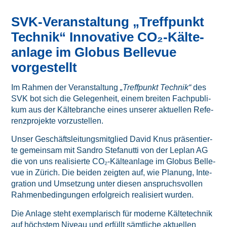
SVK-Ver­an­stal­tung „Treff­punkt
Tech­nik“ Inno­va­ti­ve CO₂-Käl­te­
an­la­ge im Glo­bus Bel­le­vue
vorgestellt
Im Rah­men der Ver­an­stal­tung
„Treff­punkt Tech­nik“
des
SVK bot sich die Gele­gen­heit, einem brei­ten Fach­pu­bli­
kum aus der Käl­te­bran­che eines unse­rer aktu­el­len Refe­
renz­pro­jek­te vorzustellen.
Unser Geschäfts­lei­tungs­mit­glied David Knus prä­sen­tier­
te gemein­sam mit San­dro Ste­fa­nut­ti von der Leplan AG
die von uns rea­li­sier­te CO₂-Käl­te­an­la­ge im Glo­bus Bel­le­
vue in Zürich. Die bei­den zeig­ten auf, wie Pla­nung, Inte­
gra­ti­on und Umset­zung unter die­sen anspruchs­vol­len
Rah­men­be­din­gun­gen erfolg­reich rea­li­siert wurden.
Die Anla­ge steht exem­pla­risch für moder­ne Käl­te­tech­nik
auf höchs­tem Niveau und erfüllt sämt­li­che aktu­el­len