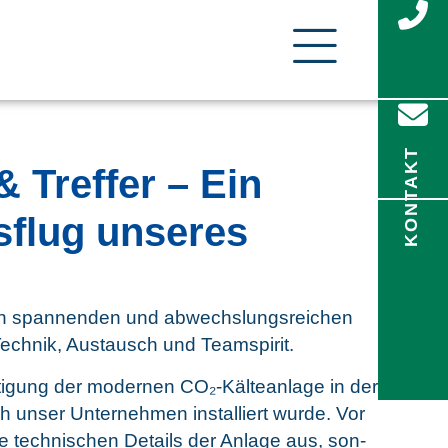
KONTAKT
& Tref­fer – Ein
­flug unse­res
n span­nen­den und abwechs­lungs­rei­chen
ech­nik, Aus­tausch und Teamspirit.
­ti­gung der moder­nen CO₂-Käl­te­an­la­ge in der
h unser Unter­neh­men instal­liert wur­de. Vor
e tech­ni­schen Details der Anla­ge aus, son­