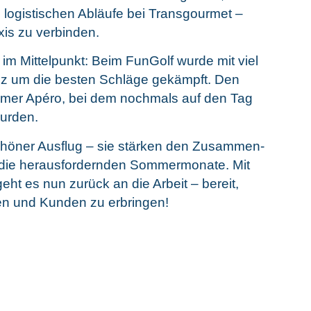
 logis­ti­schen Abläu­fe bei Trans­gour­met –
­xis zu verbinden.
m Mit­tel­punkt: Beim FunGolf wur­de mit viel
eiz um die bes­ten Schlä­ge gekämpft. Den
sa­mer Apé­ro, bei dem noch­mals auf den Tag
wurden.
chö­ner Aus­flug – sie stär­ken den Zusam­men­
 die her­aus­for­dern­den Som­mer­mo­na­te. Mit
geht es nun zurück an die Arbeit – bereit,
n­nen und Kun­den zu erbringen!