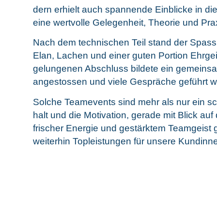
dern erhielt auch span­nen­de Ein­bli­cke in die
eine wert­vol­le Gele­gen­heit, Theo­rie und Pra
Nach dem tech­ni­schen Teil stand der Spass i
Elan, Lachen und einer guten Por­ti­on Ehr­g
gelun­ge­nen Abschluss bil­de­te ein gemein­
ange­stos­sen und vie­le Gesprä­che geführt 
Sol­che Team­e­vents sind mehr als nur ein s
halt und die Moti­va­ti­on, gera­de mit Blick auf
fri­scher Ener­gie und gestärk­tem Team­geist 
wei­ter­hin Top­leis­tun­gen für unse­re Kun­di