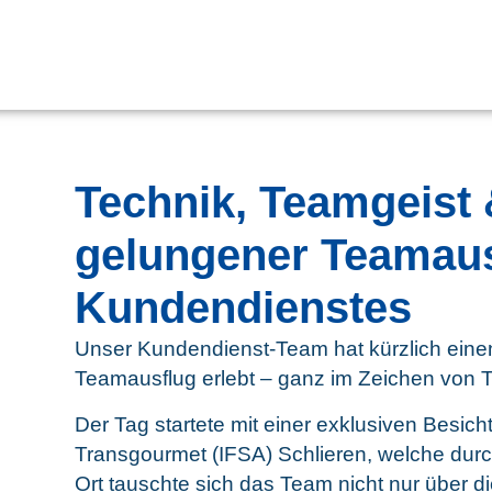
Tech­nik, Team­geist 
gelun­ge­ner Team­aus
Kundendienstes
Unser Kun­den­dienst-Team hat kürz­lich eine
Team­aus­flug erlebt – ganz im Zei­chen von T
Der Tag star­te­te mit einer exklu­si­ven Besich
Trans­gour­met (IFSA) Schlie­ren, wel­che durc
Ort tausch­te sich das Team nicht nur über di